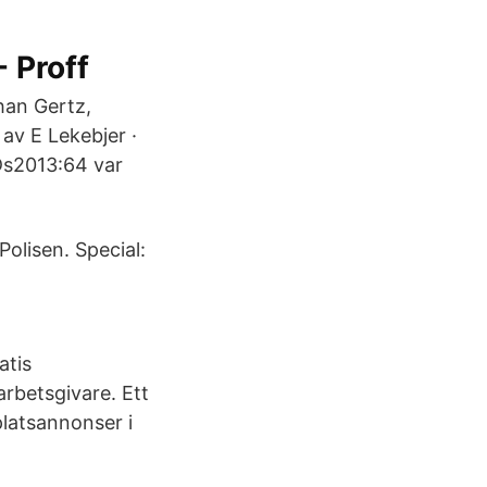
 Proff
han Gertz,
av E Lekebjer ·
 Ds2013:64 var
olisen. Special:
atis
arbetsgivare. Ett
platsannonser i