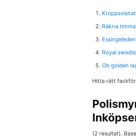
Kroppsvisitat
Räkna timmar
Essingeleden
Royal swedish
Ob golden la
Hitta rätt fackfö
Polismy
Inköpse
(2 resultat). Bas