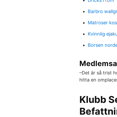
Dricks i rom
Barbro wallg
Matroser ko
Kvinnlig ejak
Borsen nord
Medlemsan
–Det är så trist 
hitta en omplace
Klubb S
Befattni