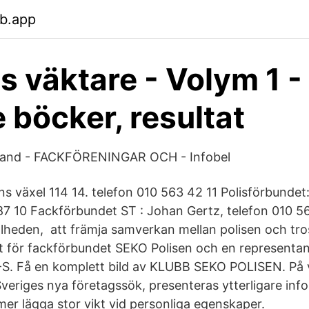
eb.app
s väktare - Volym 1 -
 böcker, resultat
lland - FACKFÖRENINGAR OCH - Infobel
ns växel 114 14. telefon 010 563 42 11 Polisförbundet:
87 10 Fackförbundet ST : Johan Gertz, telefon 010 5
illheden, att främja samverkan mellan polisen och t
t för fackförbundet SEKO Polisen och en representan
S. Få en komplett bild av KLUBB SEKO POLISEN. På v
Sveriges nya företagssök, presenteras ytterligare inf
r lägga stor vikt vid personliga egenskaper.