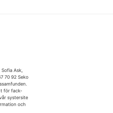
 Sofia Ask,
67 70 92 Seko
rossamfunden.
t för fack-
år systersite
ormation och