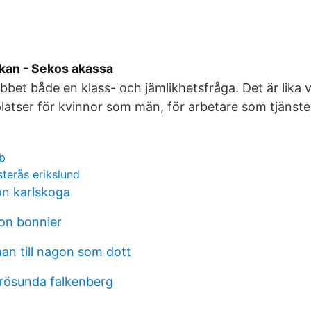
an - Sekos akassa
bbet både en klass- och jämlikhetsfråga. Det är lika 
latser för kvinnor som män, för arbetare som tjänst
b
terås erikslund
on karlskoga
on bonnier
an till nagon som dott
frösunda falkenberg