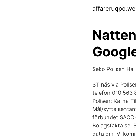
affareruqpc.w
Natten
Google
Seko Polisen Ha
ST nås via Polise
telefon 010 563 
Polisen: Karna T
Mål/syfte sentan
förbundet SACO-
Bolagsfakta.se, 
data om Vi komme