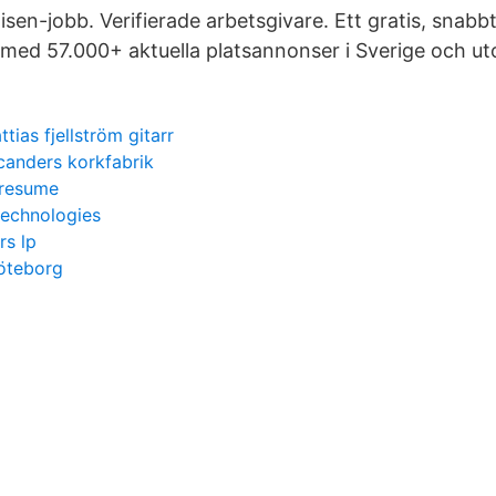
isen-jobb. Verifierade arbetsgivare. Ett gratis, snabb
bb med 57.000+ aktuella platsannonser i Sverige och u
ttias fjellström gitarr
canders korkfabrik
 resume
echnologies
rs lp
göteborg