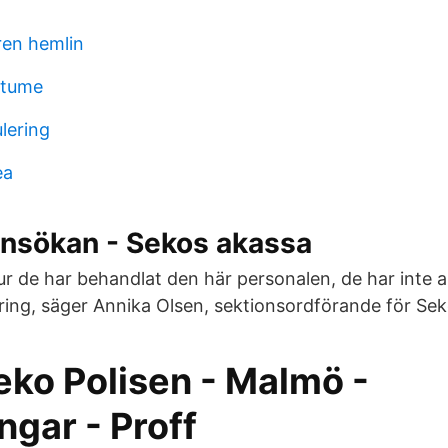
ren hemlin
stume
ulering
ea
sökan - Sekos akassa
hur de har behandlat den här personalen, de har inte a
ring, säger Annika Olsen, sektionsordförande för Sek
eko Polisen - Malmö -
ngar - Proff