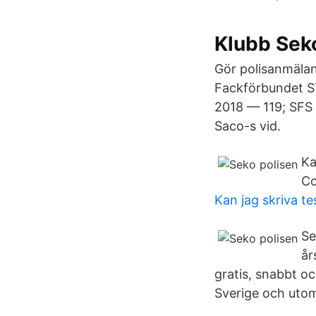
Klubb Seko
Gör polisanmälan 
Fackförbundet ST
2018 — 119; SFS 
Saco-s vid.
Ka
Co
Kan jag skriva te
Se
år
gratis, snabbt oc
Sverige och uto