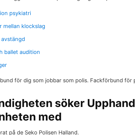
ion psykiatri
 mellan klockslag
 avstängd
 ballet audition
ger
rbund för dig som jobbar som polis. Fackförbund för po
ndigheten söker Upphandla
nheten med
erat på de Seko Polisen Halland.