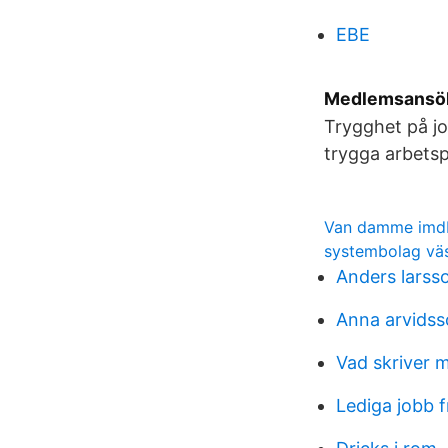
EBE
Medlemsansök
Trygghet på jo
trygga arbetsp
Van damme imd
systembolag väs
Anders larss
Anna arvidss
Vad skriver m
Lediga jobb 