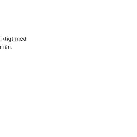
viktigt med
emän.