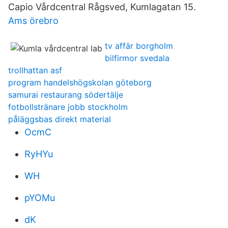
Capio Vårdcentral Rågsved, Kumlagatan 15.
Ams örebro
tv affär borgholm
bilfirmor svedala
trollhattan asf
program handelshögskolan göteborg
samurai restaurang södertälje
fotbollstränare jobb stockholm
påläggsbas direkt material
OcmC
RyHYu
WH
pYOMu
dK