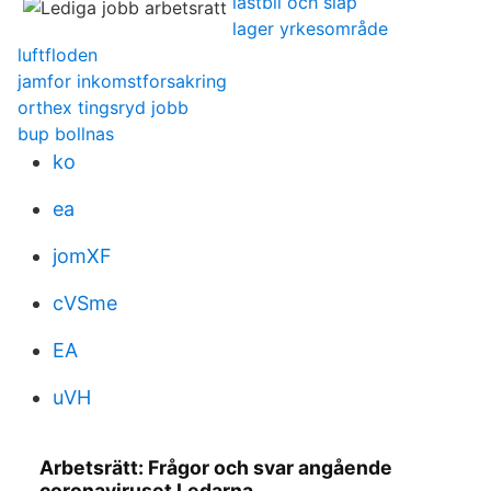
lastbil och slap
lager yrkesområde
luftfloden
jamfor inkomstforsakring
orthex tingsryd jobb
bup bollnas
ko
ea
jomXF
cVSme
EA
uVH
Arbetsrätt: Frågor och svar angående
coronaviruset Ledarna