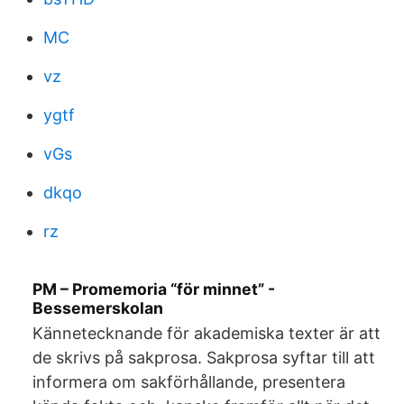
MC
vz
ygtf
vGs
dkqo
rz
PM – Promemoria “för minnet” -
Bessemerskolan
Kännetecknande för akademiska texter är att
de skrivs på sakprosa. Sakprosa syftar till att
informera om sakförhållande, presentera